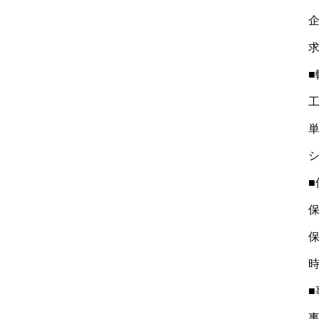
■
■
■